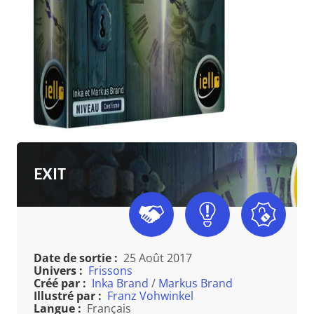
EXIT
Date de sortie :
25 Août 2017
Univers :
Frissons
Créé par :
Inka Brand
/
Markus Brand
Illustré par :
Franz Vohwinkel
Langue :
Français