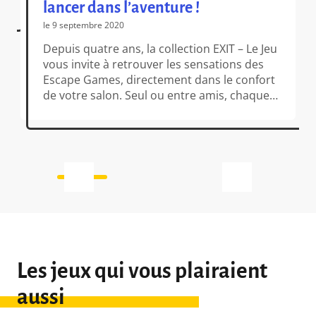
lancer dans l’aventure !
le 9 septembre 2020
Depuis quatre ans, la collection EXIT – Le Jeu
vous invite à retrouver les sensations des
Escape Games, directement dans le confort
de votre salon. Seul ou entre amis, chaque
aventure EXIT vous propose des énigmes
aux résolutions toujours plus ingénieuses
et inattendues, et vous plonge au cœur
d’atmosphères aussi angoissantes
qu’excitantes ! Vendredi prochain, […]
Les jeux qui vous plairaient
aussi