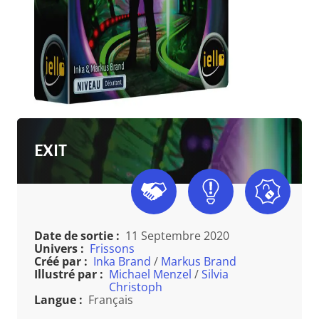
EXIT
Date de sortie :
11 Septembre 2020
Univers :
Frissons
Créé par :
Inka Brand
/
Markus Brand
Illustré par :
Michael Menzel
/
Silvia
Christoph
Langue :
Français