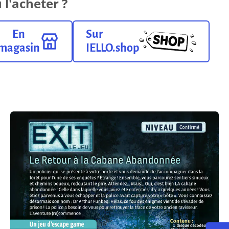
 l'acheter ?
En
Sur
magasin
IELLO.shop