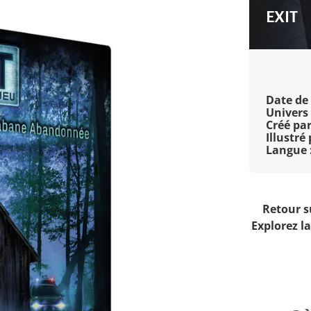
EXIT
Date de 
Univers 
Créé par
Illustré 
Langue 
Retour su
Explorez l