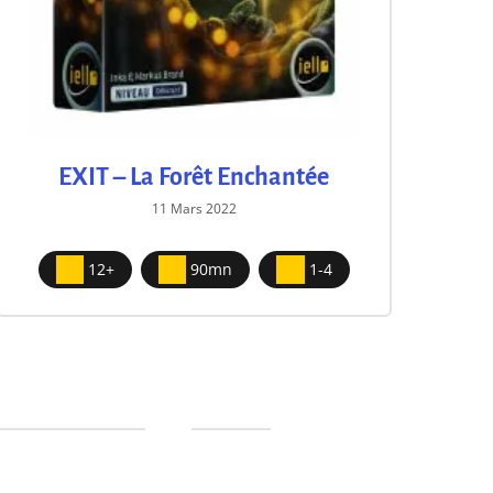
EXIT – La Forêt Enchantée
E
11 Mars 2022
12+
90mn
1-4