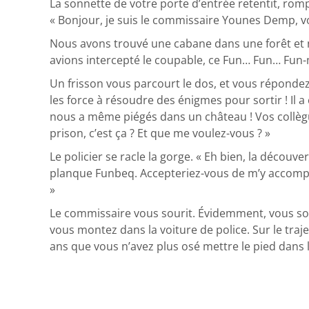
La sonnette de votre porte d’entrée retentit, rom
« Bonjour, je suis le commissaire Younes Demp, vou
Nous avons trouvé une cabane dans une forêt et no
avions intercepté le coupable, ce Fun… Fun… Fun-
Un frisson vous parcourt le dos, et vous répondez
les force à résoudre des énigmes pour sortir ! Il
nous a même piégés dans un château ! Vos collègues a
prison, c’est ça ? Et que me voulez-vous ? »
Le policier se racle la gorge. « Eh bien, la découv
planque Funbeq. Accepteriez-vous de m’y accompag
»
Le commissaire vous sourit. Évidemment, vous souh
vous montez dans la voiture de police. Sur le tra
ans que vous n’avez plus osé mettre le pied dans l