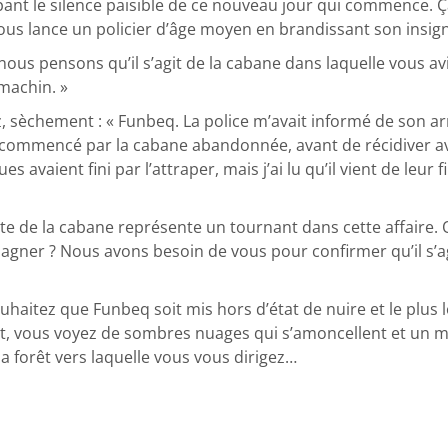
pant le silence paisible de ce nouveau jour qui commence. Ç
s lance un policier d’âge moyen en brandissant son insigne s
us pensons qu’il s’agit de la cabane dans laquelle vous av
machin. »
, sèchement : « Funbeq. La police m’avait informé de son arr
 a commencé par la cabane abandonnée, avant de récidiver av
vaient fini par l’attraper, mais j’ai lu qu’il vient de leur fi
erte de la cabane représente un tournant dans cette affaire. 
ner ? Nous avons besoin de vous pour confirmer qu’il s’agi
aitez que Funbeq soit mis hors d’état de nuire et le plus lo
jet, vous voyez de sombres nuages qui s’amoncellent et un 
a forêt vers laquelle vous vous dirigez…