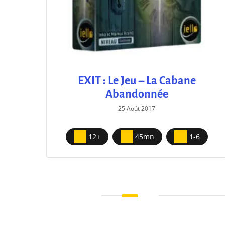
tre
EXIT : Le Jeu – La Cabane
Abandonnée
25 Août 2017
12+
45mn
1-6