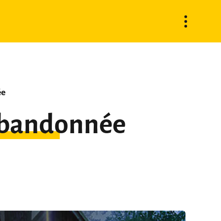
ée
 Abandonnée