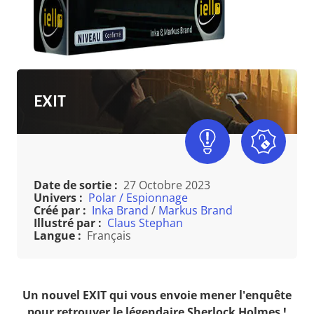
EXIT
Date de sortie :
27 Octobre 2023
Univers :
Polar / Espionnage
Créé par :
Inka Brand
/
Markus Brand
Illustré par :
Claus Stephan
Langue :
Français
Un nouvel EXIT qui vous envoie mener l'enquête
pour retrouver le légendaire Sherlock Holmes !