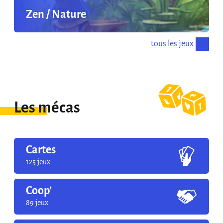
Zen / Nature
tous les jeux
Les mécas
Cartes
125 jeux
Coop’
89 jeux