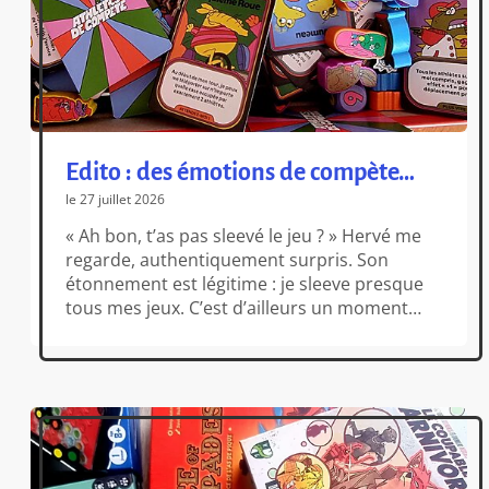
Edito : des émotions de compète…
le 27 juillet 2026
« Ah bon, t’as pas sleevé le jeu ? » Hervé me
regarde, authentiquement surpris. Son
étonnement est légitime : je sleeve presque
tous mes jeux. C’est d’ailleurs un moment
que j’affectionne tout particulièrement.
Choisir une série, m’installer dans le canapé
et glisser mécaniquement les cartes dans
leurs pochettes fait partie de mes petits
plaisirs […]