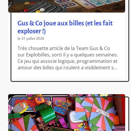
Gus & Co joue aux billes (et les fait
exploser !)
le 31 juillet 2026
Très chouette article de la Team Gus & Co
sur Explobilles, sorti il y a quelques semaines.
Ce jeu qui associe logique, programmation et
amour des billes qui roulent a visiblement su
séduire : derrière les billes colorées se trouve
un vrai petit jeu d’anticipation : il faut
organiser son support, préparer ses
groupes, choisir […]