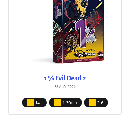
1 % Evil Dead 2
28 Août 2026
14+
1-30mn
2-6