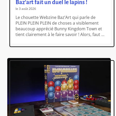
Baz’art fait un duel le lapins !
le 3 août 2026
Le chouette Webzine Baz’Art qui parle de
PLEIN PLEIN PLEIN de choses a visiblement
beaucoup apprécié Bunny Kingdom Town et
tient clairement à le faire savoir ! Alors, faut il
avoir les 2 dans sa ludothèque ? Notre
réponse est claire et se résume en deux
phrases.Si vous avez de la place sur vos
étagères, prenez […]