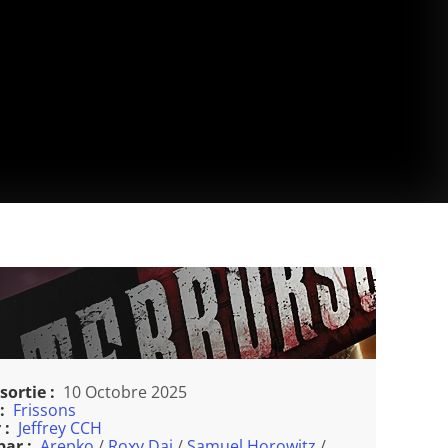
sortie :
10 Octobre 2025
:
Frissons
 :
Jeffrey CCH
par :
Arepko
/
Roxy Dai
/
Samuel Horowitz
/