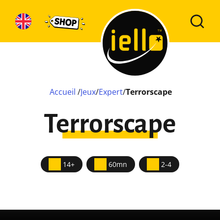
Accueil
/
Jeux
/
Expert
/
Terrorscape
Terrorscape
14+
60mn
2-4