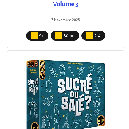
Volume 3
7 Novembre 2025
9+
30mn
2-4