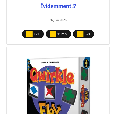
Évidemment !?
26 Juin 2026
12+
15mn
3-8