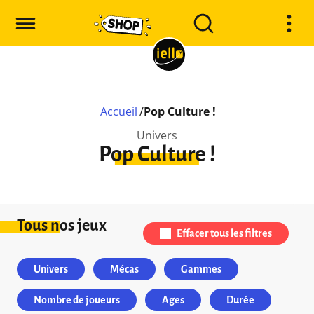
Accueil
/
Pop Culture !
Univers
Pop Culture !
Tous nos jeux
Effacer tous les filtres
Univers
Mécas
Gammes
Nombre de joueurs
Ages
Durée