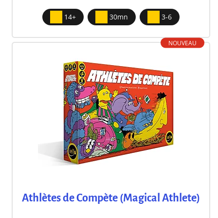
14+
30mn
3-6
NOUVEAU
Athlètes de Compète (Magical Athlete)