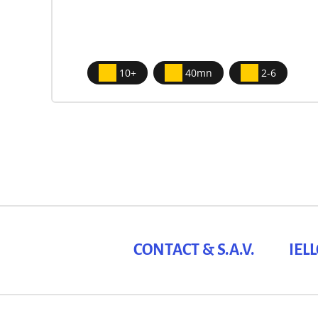
10+
40mn
2-6
CONTACT & S.A.V.
IEL