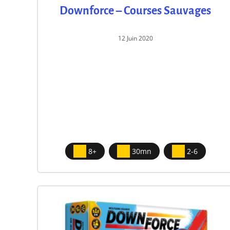
Downforce – Courses Sauvages
12 Juin 2020
8+
30mn
2-6