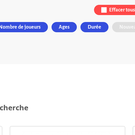
Effacer tous 
Nombre de joueurs
Ages
Durée
Nouvea
echerche