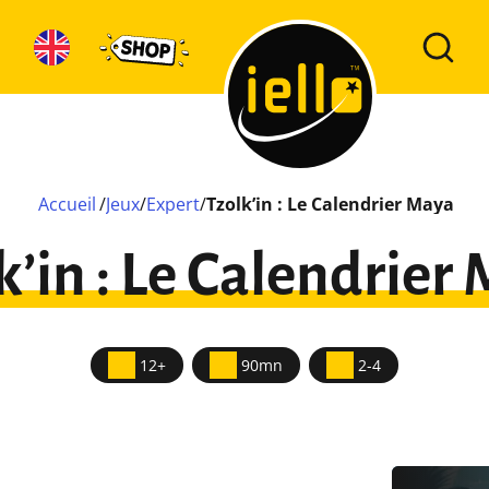
Accueil
/
Jeux
/
Expert
/
Tzolk’in : Le Calendrier Maya
k’in : Le Calendrier
12+
90mn
2-4