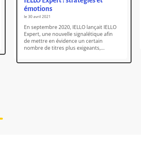
IELLO Expert : stratégies et
émotions
le 30 avril 2021
En septembre 2020, IELLO lançait IELLO
Expert, une nouvelle signalétique afin
de mettre en évidence un certain
nombre de titres plus exigeants,
innovants, aussi riches en contenu
qu’en possibilités de jeu. Près de 9 mois
plus tard, il est temps de refaire un
point sur le catalogue IELLO Expert, ses
intentions… et la suite de […]