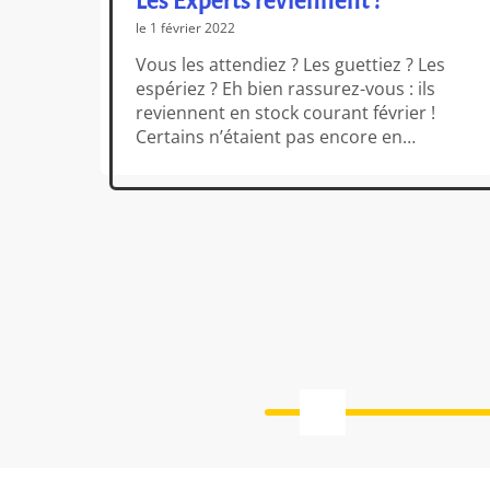
Les Experts reviennent !
le 1 février 2022
Vous les attendiez ? Les guettiez ? Les
espériez ? Eh bien rassurez-vous : ils
reviennent en stock courant février !
Certains n’étaient pas encore en
rupture (de vous à moi, ils n’en étaient
pas très loin), mais d’autres étaient
absents des rayonnages depuis
plusieurs semaines. Alors scrutez votre
e !
calendrier (Maya) faites de la place sur
r
vos étagères, dégagez vos […]
e
e
ons
été,