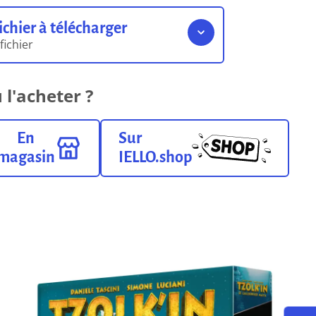
ichier à télécharger
 fichier
Règles du jeu
 l'acheter ?
9.27 Mo
Format pdf
En
Sur
magasin
IELLO.shop