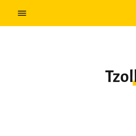
Tzolk’in : Le Calendrier Maya
Tzol