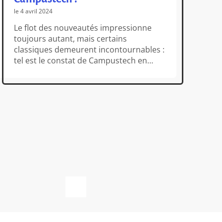
le 4 avril 2024
Le flot des nouveautés impressionne
toujours autant, mais certains
classiques demeurent incontournables :
tel est le constat de Campustech en
CG
proposant une très belle chronique de
le 
tzolk’in, un jeu sorti en 2012 qui
demeure incroyablement innovant en
Au
terme de gameplay ! On ne peut que
Fê
vous inviter à lire cette review aussi
Et
inspirée qu’inspirante ! […]
un
po
pr
de
Ga
gr
qu