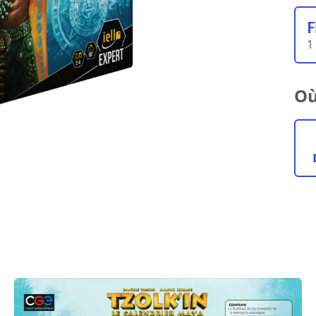
F
1
Où