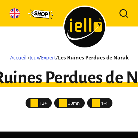
Accueil
/
Jeux
/
Expert
/
Les Ruines Perdues de Narak
Ruines Perdues de 
12+
30mn
1-4