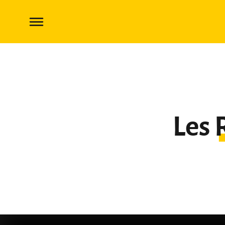
Les Ruines Perdues de Narak
Les 