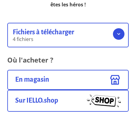
êtes les héros !
Fichiers à télécharger
4 fichiers
Règles du jeu
Où l'acheter ?
4.74 Mo
Format pdf
En magasin
Le scénario Port aux Singes
0.00 o
Format pdf
Sur IELLO.shop
Les plans sans objets
8.12 Mo
Format pdf