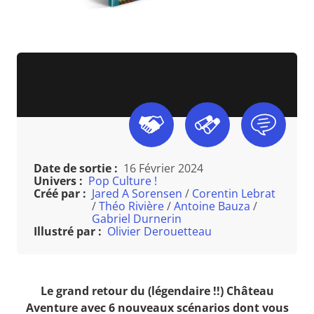
Date de sortie :
16 Février 2024
Univers :
Pop Culture !
Créé par :
Jared A Sorensen
/
Corentin Lebrat
/
Théo Rivière
/
Antoine Bauza
/
Gabriel Durnerin
Illustré par :
Olivier Derouetteau
Le grand retour du (légendaire !!) Château
Aventure avec 6 nouveaux scénarios dont vous