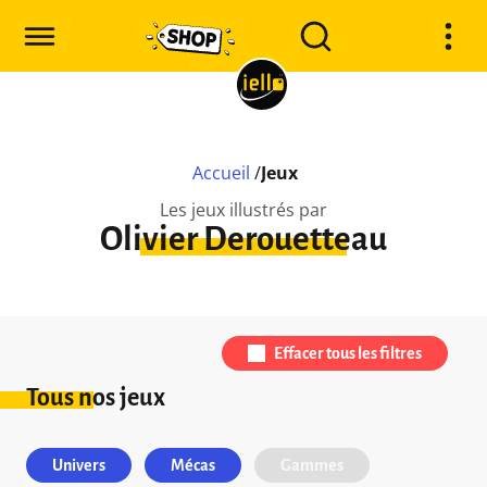
Accueil
/
Jeux
Les jeux illustrés par
Olivier Derouetteau
Effacer tous les filtres
Tous nos jeux
Univers
Mécas
Gammes