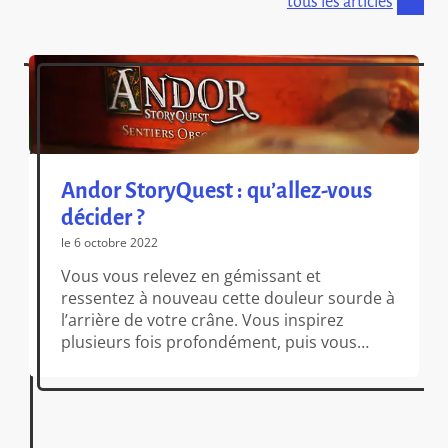
tous les articles
Andor StoryQuest : qu’allez-vous
décider ?
le 6 octobre 2022
Vous vous relevez en gémissant et
ressentez à nouveau cette douleur sourde à
l’arrière de votre crâne. Vous inspirez
plusieurs fois profondément, puis vous
levez la torche au-dessus de votre tête.
Vous vous trouvez dans une pièce creusée
à même la roche. Le sol est lisse, mais les
murs et le plafond rappellent ceux d’une […]