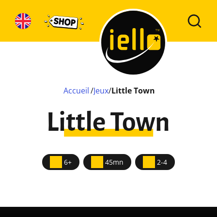
Accueil
/
Jeux
/
Little Town
Little Town
6+
45mn
2-4