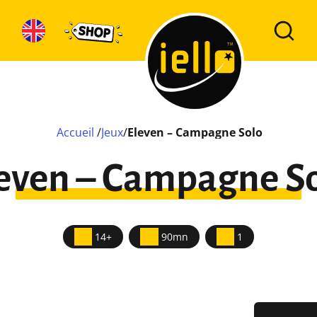
Accueil
/
Jeux
/
Eleven – Campagne Solo
even – Campagne S
14+
90mn
1