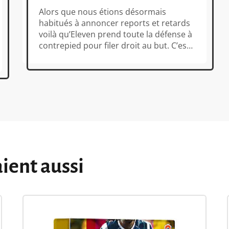
Alors que nous étions désormais
habitués à annoncer reports et retards
voilà qu’Eleven prend toute la défense à
contrepied pour filer droit au but. C’est
en effet dès la fin novembre (et non à la
mi décembre) qu’il entrera sur la
grande pelouse ludique pour éprouver
le talent des joueurs à gérer un club de
[…]
aient aussi