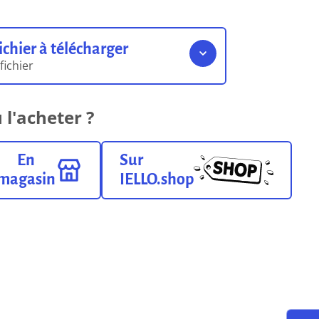
ichier à télécharger
 fichier
Règles du jeu
 l'acheter ?
15.82 Mo
Format pdf
En
Sur
magasin
IELLO.shop