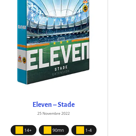
Eleven – Stade
El
25 Novembre 2022
14+
90mn
1-4