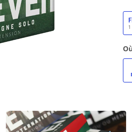
F
1
Où