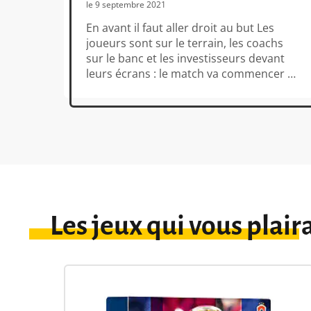
le 9 septembre 2021
En avant il faut aller droit au but Les
joueurs sont sur le terrain, les coachs
sur le banc et les investisseurs devant
leurs écrans : le match va commencer !
Portal, notre partenaire de longue date
(Neuroshima Hex, la gamme Detective,
Monolith Arena, Imperial Settlers :
Empires du Nord...), vient de lancer une
campagne […]
Les jeux qui vous plair