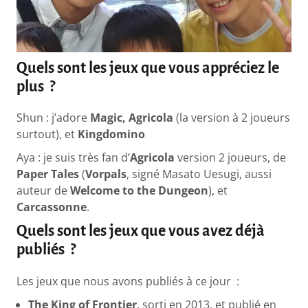
Quels sont les jeux que vous appréciez le
plus ?
Shun : j’adore
Magic, Agricola
(la version à 2 joueurs
surtout), et
Kingdomino
Aya : je suis très fan d’
Agricola
version 2 joueurs, de
Paper Tales
(
Vorpals
, signé Masato Uesugi, aussi
auteur de
Welcome to the Dungeon
), et
Carcassonne
.
Quels sont les jeux que vous avez déjà
publiés ?
Les jeux que nous avons publiés à ce jour :
The King of Frontier
, sorti en 2013, et publié en