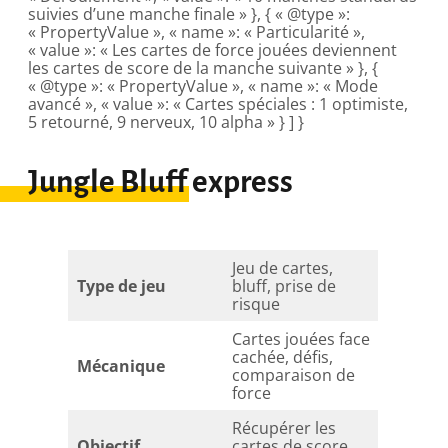
suivies d’une manche finale » }, { « @type »:
« PropertyValue », « name »: « Particularité »,
« value »: « Les cartes de force jouées deviennent
les cartes de score de la manche suivante » }, {
« @type »: « PropertyValue », « name »: « Mode
avancé », « value »: « Cartes spéciales : 1 optimiste,
5 retourné, 9 nerveux, 10 alpha » } ] }
Jungle Bluff express
Jeu de cartes,
Type de jeu
bluff, prise de
risque
Cartes jouées face
cachée, défis,
Mécanique
comparaison de
force
Récupérer les
Objectif
cartes de score