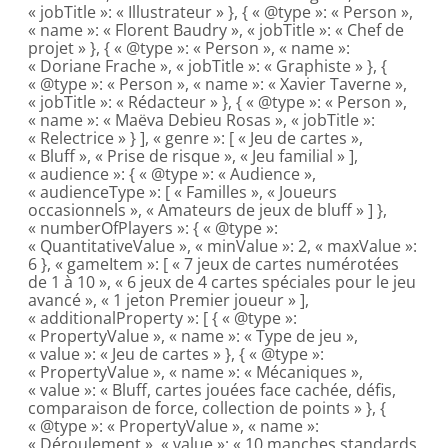
« jobTitle »: « Illustrateur » }, { « @type »: « Person »,
« name »: « Florent Baudry », « jobTitle »: « Chef de
projet » }, { « @type »: « Person », « name »:
« Doriane Frache », « jobTitle »: « Graphiste » }, {
« @type »: « Person », « name »: « Xavier Taverne »,
« jobTitle »: « Rédacteur » }, { « @type »: « Person »,
« name »: « Maëva Debieu Rosas », « jobTitle »:
« Relectrice » } ], « genre »: [ « Jeu de cartes »,
« Bluff », « Prise de risque », « Jeu familial » ],
« audience »: { « @type »: « Audience »,
« audienceType »: [ « Familles », « Joueurs
occasionnels », « Amateurs de jeux de bluff » ] },
« numberOfPlayers »: { « @type »:
« QuantitativeValue », « minValue »: 2, « maxValue »:
6 }, « gameItem »: [ « 7 jeux de cartes numérotées
de 1 à 10 », « 6 jeux de 4 cartes spéciales pour le jeu
avancé », « 1 jeton Premier joueur » ],
« additionalProperty »: [ { « @type »:
« PropertyValue », « name »: « Type de jeu »,
« value »: « Jeu de cartes » }, { « @type »:
« PropertyValue », « name »: « Mécaniques »,
« value »: « Bluff, cartes jouées face cachée, défis,
comparaison de force, collection de points » }, {
« @type »: « PropertyValue », « name »:
« Déroulement », « value »: « 10 manches standards