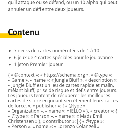
qu’il attaque ou se défend, ou un 10 alpha qui peut
annuler un défi entre deux joueurs.
Contenu
7 decks de cartes numérotées de 1 à 10
6 jeux de 4 cartes spéciales pour le jeu avancé
1 jeton Premier joueur
{ « @context »: « https://schema.org », « @type »:
« Game », « name »: « Jungle Bluff », « description »:
« Jungle Bluff est un jeu de cartes rapide et malin,
mêlant bluff, prise de risque et défis entre joueurs.
Les joueurs tentent de récupérer les meilleures
cartes de score en jouant secrètement leurs cartes
de force. », « publisher »: { « @type »:
« Organization », « name »: « IELLO » }, « creator »: {
« @type »: « Person », « name »: « Mads Emil
Christensen » }, « contributor »: [ { « @type »:
« Person », « name »: « Lorenzo Colangeli »,