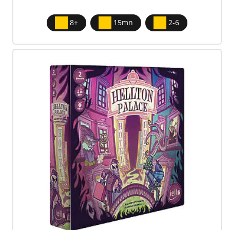
8+
15mn
2-6