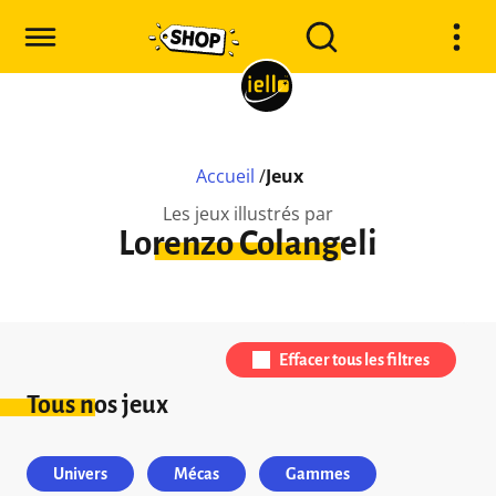
Accueil
/
Jeux
Les jeux illustrés par
Lorenzo Colangeli
Effacer tous les filtres
Tous nos jeux
Univers
Mécas
Gammes