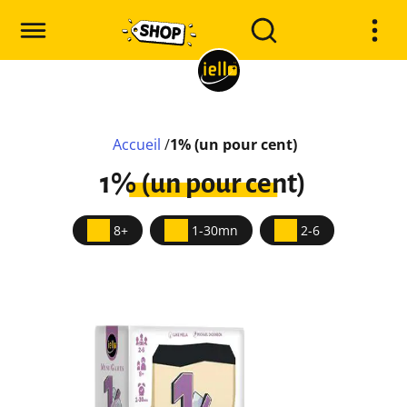
Accueil
/
1% (un pour cent)
1% (un pour cent)
8+
1-30mn
2-6