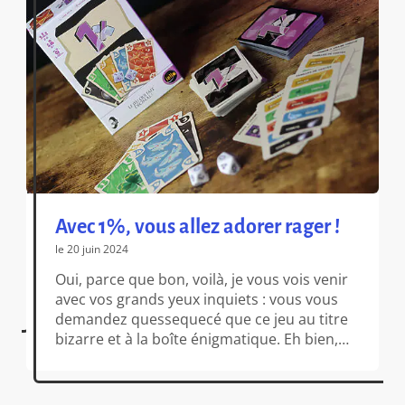
Avec 1%, vous allez adorer rager !
le 20 juin 2024
Oui, parce que bon, voilà, je vous vois venir
avec vos grands yeux inquiets : vous vous
demandez quessequecé que ce jeu au titre
bizarre et à la boîte énigmatique. Eh bien,
1%, c’est un jeu qui associe cartes et dés,
bluff et chance, guessing et probabilités,
pour un résultat tout simplement épique et