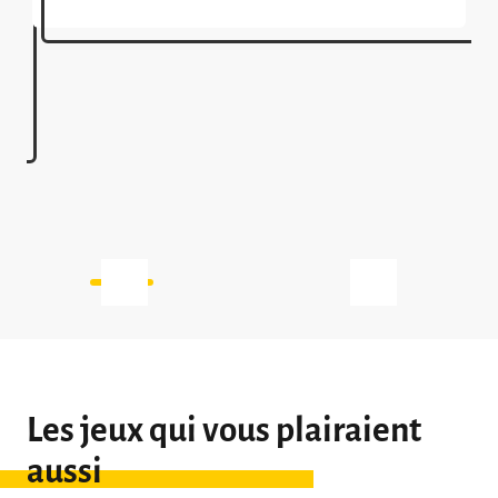
famille et entre amis pour célébrer le plaisir
des jeux sur la grande table du salon.
Octobre, c’est bien évidemment les
sélections de jeux avec des […]
Les jeux qui vous plairaient
aussi