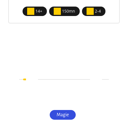
14+
150mn
2-4
Magie