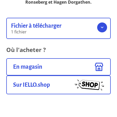
Ronseberg et Hagen Dorgathen.
Fichier à télécharger
1 fichier
Clash-of-Magic-
Où l'acheter ?
Schools_Rulebook_V1_Light
16.64 Mo
Format pdf
En magasin
Sur IELLO.shop