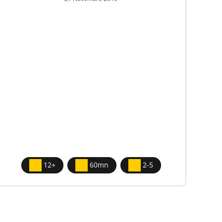
12+
60mn
2-5