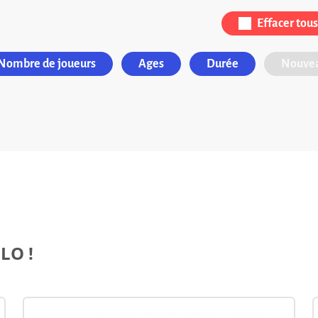
Effacer tous 
Nombre de joueurs
Ages
Durée
Nouvea
LO !