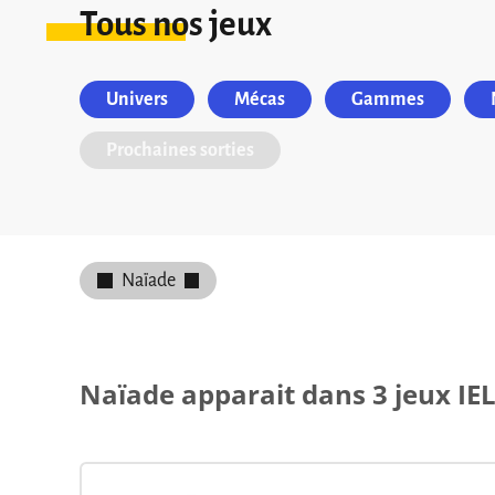
Tous nos jeux
Univers
Mécas
Gammes
Prochaines sorties
Naïade
Naïade apparait dans 3 jeux IEL