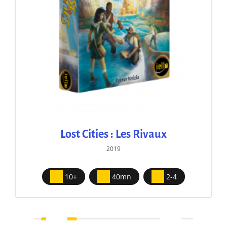
Lost Cities : Les Rivaux
2019
10+
40mn
2-4