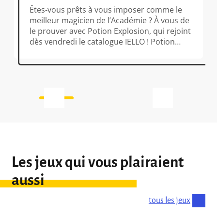
Êtes-vous prêts à vous imposer comme le
meilleur magicien de l’Académie ? À vous de
le prouver avec Potion Explosion, qui rejoint
dès vendredi le catalogue IELLO ! Potion
Explosion est un jeu phénomène qui a déjà
séduit plus de 150 000 sorciers à travers le
monde. À votre tour, ouvrez les portes de
l’Académie d’Horribiello et […]
Les jeux qui vous plairaient
aussi
tous les jeux