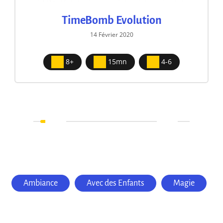
TimeBomb Evolution
14 Février 2020
8+
15mn
4-6
Ambiance
Avec des Enfants
Magie