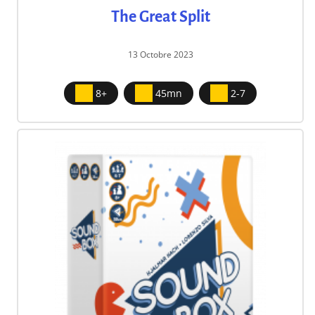
The Great Split
13 Octobre 2023
8+
45mn
2-7