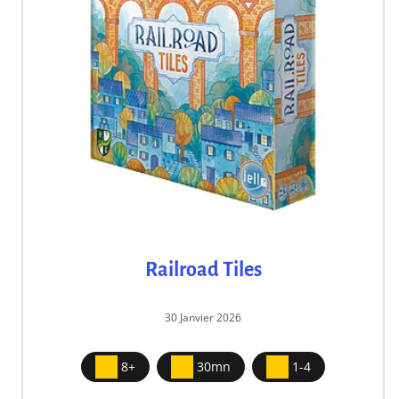
Railroad Tiles
30 Janvier 2026
8+
30mn
1-4