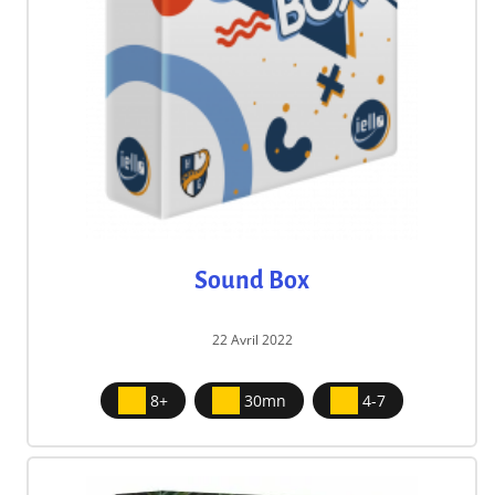
Sound Box
22 Avril 2022
8+
30mn
4-7