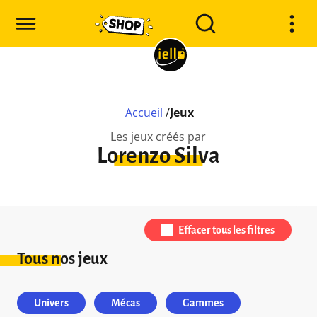
Accueil
/
Jeux
Les jeux créés par
Lorenzo Silva
Effacer tous les filtres
Tous nos jeux
Univers
Mécas
Gammes