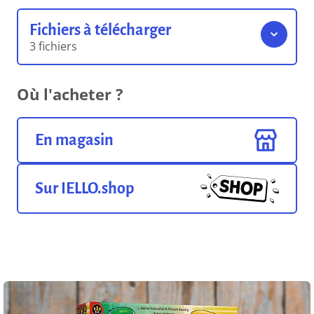
Fichiers à télécharger
3 fichiers
Livret d'initiation
Où l'acheter ?
11.27 Mo
Format pdf
En magasin
Livret de modules
14.03 Mo
Format pdf
Sur IELLO.shop
Livret de missions
9.73 Mo
Format pdf