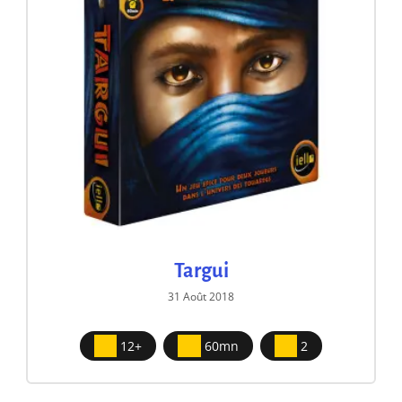
Targui
31 Août 2018
12+
60mn
2