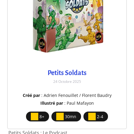
Petits Soldats
24 Octobre 2025
Créé par
: Adrien Fenouillet / Florent Baudry
Illustré par
: Paul Mafayon
8+
30mn
2-4
Petits Soldats : Le Podcast