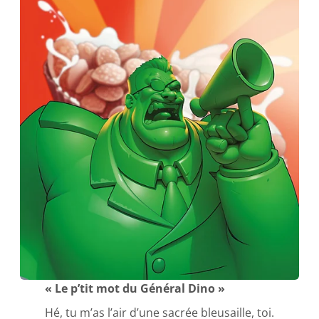
« Le p’tit mot du Général Dino »
Hé, tu m’as l’air d’une sacrée bleusaille, toi.