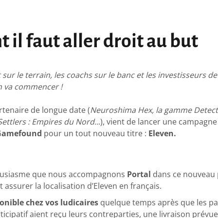
 il faut aller droit au but
sur le terrain, les coachs sur le banc et les investisseurs d
ch va commencer !
rtenaire de longue date (
Neuroshima Hex, la gamme Detecti
Settlers : Empires du Nord..
.), vient de lancer une campagn
Gamefound
pour un tout nouveau titre :
Eleven.
housiasme que nous accompagnons
Portal
dans ce nouveau pr
 assurer la localisation d’Eleven en français.
onible chez vos ludicaires
quelque temps après que les par
icipatif aient reçu leurs contreparties, une livraison prévu