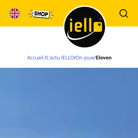
Accueil
/
L’actu IELLO
/
On joue
/
Eleven