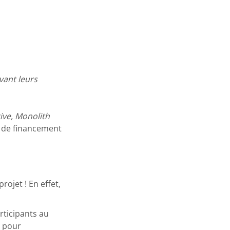
evant leurs
ve, Monolith
e de financement
ojet ! En effet,
ticipants au
e pour