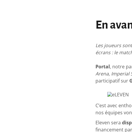
En avant
Les joueurs sont 
écrans : le mat
Portal
, notre pa
Arena, Imperial 
participatif sur
C’est avec ent
nos équipes vont
Eleven sera
disp
financement part