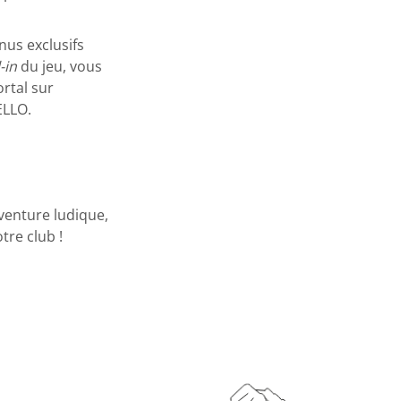
nus exclusifs
l-in
du jeu, vous
rtal sur
r IELLO.
venture ludique,
tre club !