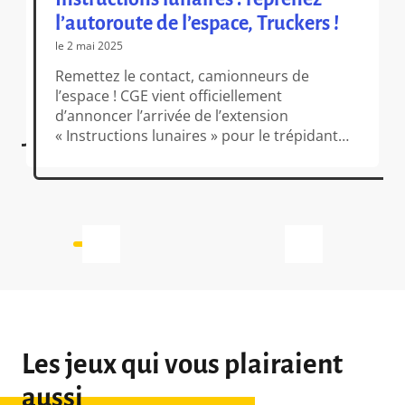
l’autoroute de l’espace, Truckers !
le 2 mai 2025
Remettez le contact, camionneurs de
l’espace ! CGE vient officiellement
d’annoncer l’arrivée de l’extension
« Instructions lunaires » pour le trépidant
Galaxy Truckers ! Êtes-vous un pionnier
intrépide ou peut-être un casse-cou
invétéré ? Si tel est le cas, Corp
Incorporated vous invite à… faire quoi ?
Encore plus de transport routier ! Mais c’est
lunaire ! […]
Les jeux qui vous plairaient
aussi