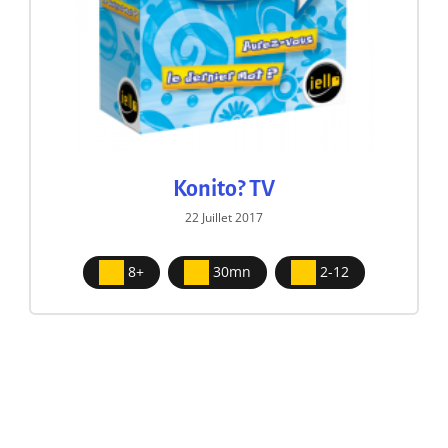
Konito? TV
22 Juillet 2017
8+
30mn
2-12