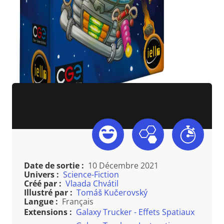
Date de sortie :
10 Décembre 2021
Univers :
Science-Fiction
Créé par :
Vlaada Chvátil
Illustré par :
Tomáš Kučerovský
Langue :
Français
Extensions :
Galaxy Trucker - Effets Spatiaux