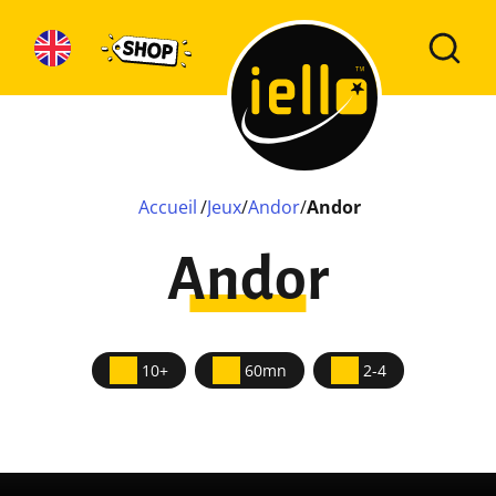
Accueil
/
Jeux
/
Andor
/
Andor
Andor
10+
60mn
2-4