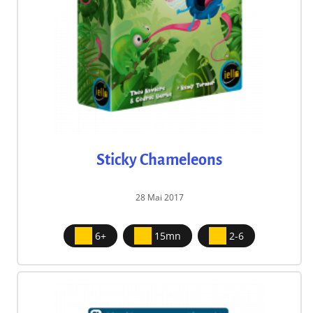
Sticky Chameleons
28 Mai 2017
6+
15mn
2-6