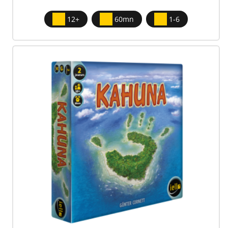
12+
60mn
1-6