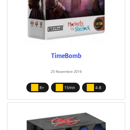
TimeBomb
25 Novembre 2016
8+
15mn
4-8