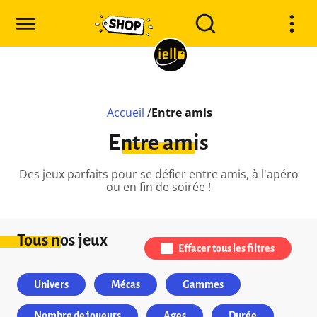
Accueil
/
Entre amis
Entre amis
Des jeux parfaits pour se défier entre amis, à l'apéro
ou en fin de soirée !
Tous nos jeux
Effacer tous les filtres
Univers
Mécas
Gammes
Nombre de joueurs
Ages
Durée