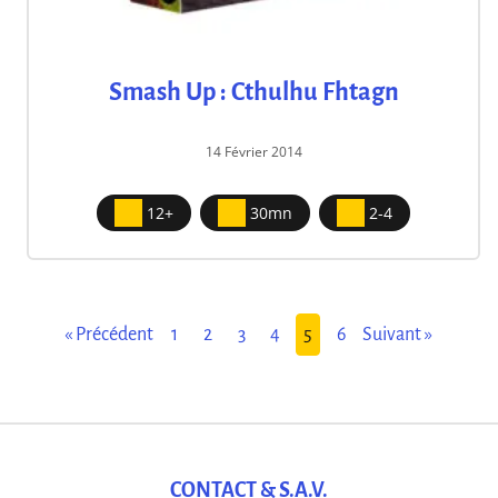
Smash Up : Cthulhu Fhtagn
14 Février 2014
12+
30mn
2-4
« Précédent
1
2
3
4
5
6
Suivant »
CONTACT & S.A.V.