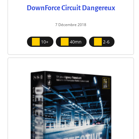
DownForce Circuit Dangereux
7 Décembre 2018
10+
40mn
2-6