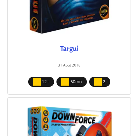
Targui
31 Août 2018
12+
60mn
2