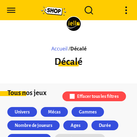
Accueil
/
Décalé
Décalé
Tous nos jeux
Effacer tous les filtres
Univers
Mécas
Gammes
Nombre de joueurs
Ages
Durée