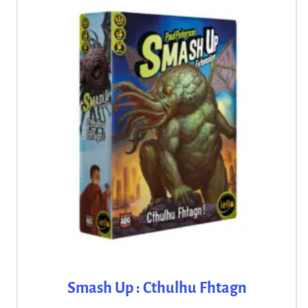
Smash Up : Cthulhu Fhtagn