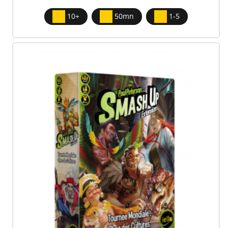
10+
50mn
1-5