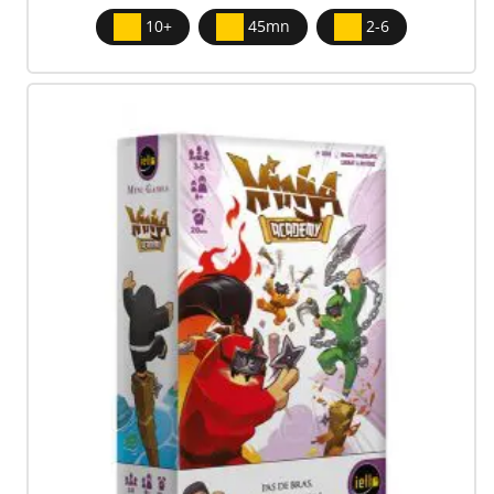
10+
45mn
2-6