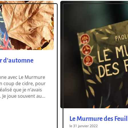
sir d’automne
tomne avec Le Murmure
un coup de cidre, pour
réalisé que je n’avais
. Je joue souvent au
e je ne sache […]
Le Murmure des Feuille
le 31 janvier 2022