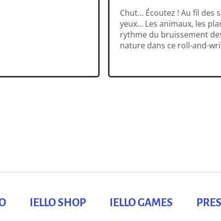
Chut… Écoutez ! Au fil des 
yeux… Les animaux, les plan
rythme du bruissement des f
nature dans ce roll-and-wr
s’adapte aux saisons. Prenez
ne […]
LO
IELLO SHOP
IELLO GAMES
PRES