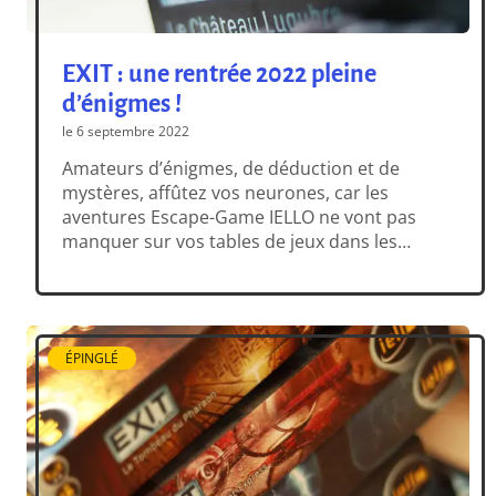
EXIT : une rentrée 2022 pleine
d’énigmes !
le 6 septembre 2022
Amateurs d’énigmes, de déduction et de
mystères, affûtez vos neurones, car les
aventures Escape-Game IELLO ne vont pas
manquer sur vos tables de jeux dans les
prochaines semaines. EXIT Calendrier de
l’Avent : La Mystérieuse Grotte de Glace
(disponible) Sorti il y a tout juste quelques
jours, Le Calendrier de l’Avent EXIT est une
ÉPINGLÉ
incroyable […]