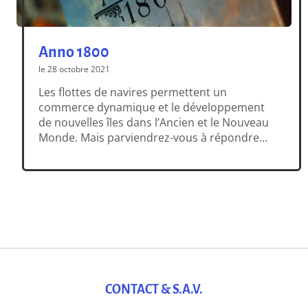
Anno 1800
le 28 octobre 2021
Les flottes de navires permettent un
commerce dynamique et le développement
de nouvelles îles dans l’Ancien et le Nouveau
Monde. Mais parviendrez-vous à répondre
aux besoins de votre population ? Dans Anno
1800, basé sur le célèbre jeu vidéo d’Ubisoft,
les joueurs développent leurs industries
pour faire prospérer leurs îles. Entre
planification, gestion et commerce, qui
parviendra […]
CONTACT & S.A.V.