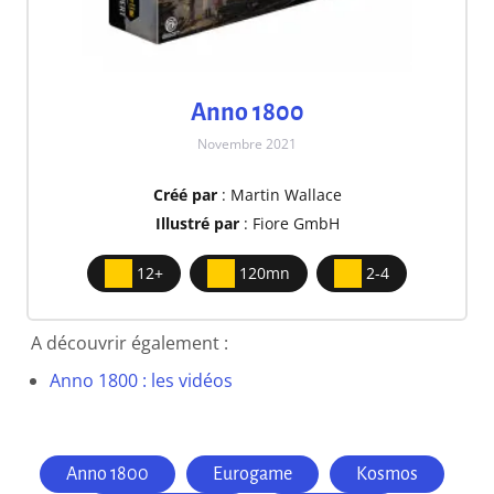
Anno 1800
Novembre 2021
Créé par
: Martin Wallace
Illustré par
: Fiore GmbH
12+
120mn
2-4
A découvrir également :
Anno 1800 : les vidéos
Anno 1800
Eurogame
Kosmos