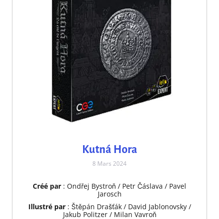
Kutná Hora
8 Mars 2024
Créé par
: Ondřej Bystroň / Petr Čáslava / Pavel
Jarosch
Illustré par
: Štěpán Drašťák / David Jablonovsky /
Jakub Politzer / Milan Vavroň