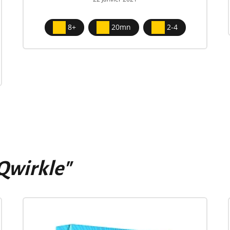
8+
20mn
2-4
Qwirkle"