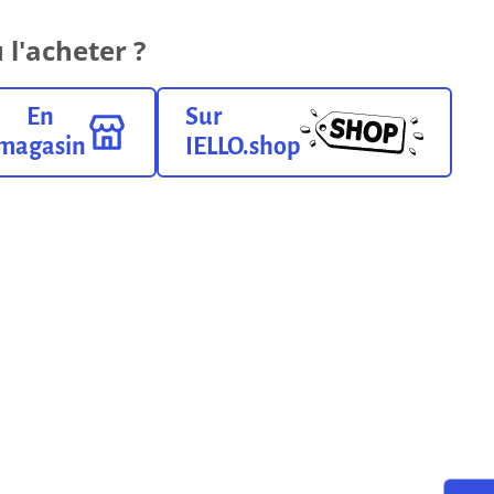
Règles du jeu
 l'acheter ?
0.00 o
Format pdf
En
Sur
magasin
IELLO.shop