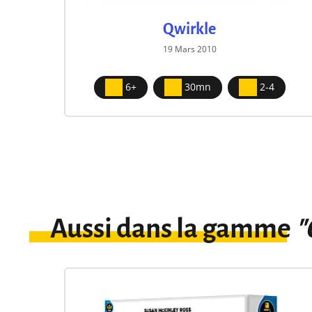
Qwirkle
19 Mars 2010
6+
30mn
2-4
Aussi dans la gamme
"