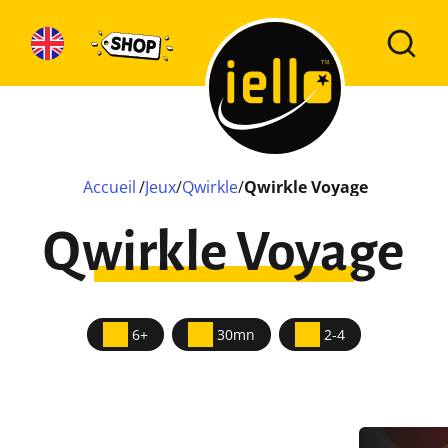
Accueil
/
Jeux
/
Qwirkle
/
Qwirkle Voyage
Qwirkle Voyage
6+
30mn
2-4