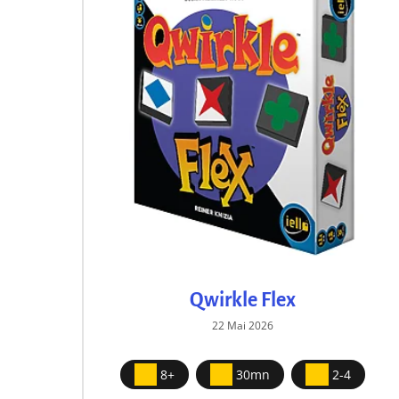
Qwirkle Flex
22 Mai 2026
8+
30mn
2-4