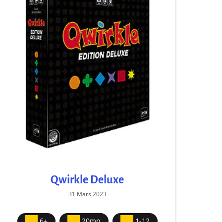
Qwirkle Deluxe
31 Mars 2023
6+
20mn
1-12