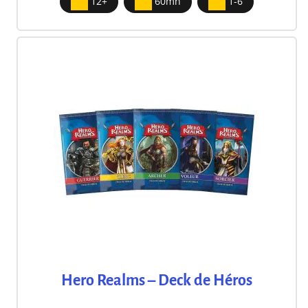
12+
60mn
1-6
Hero Realms – Deck de Héros