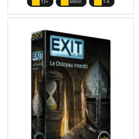
12+
60mn
1-6