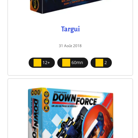
Targui
31 Août 2018
12+
60mn
2