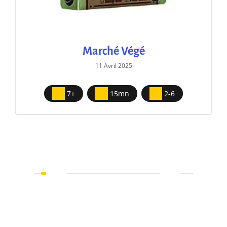
Marché Végé
11 Avril 2025
7+
15mn
2-6