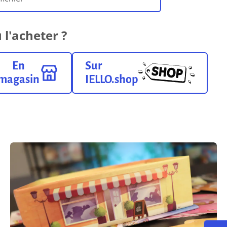
Le livret de règles
 l'acheter ?
4.24 Mo
Format pdf
En
Sur
magasin
IELLO.shop