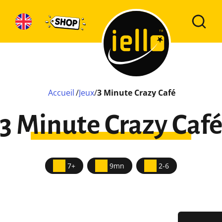
Accueil
/
Jeux
/
3 Minute Crazy Café
3 Minute Crazy Caf
7+
9mn
2-6