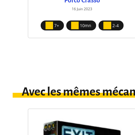
Porco Crasso
16 Juin 2023
7+
10mn
2-4
Avec les mêmes mécan