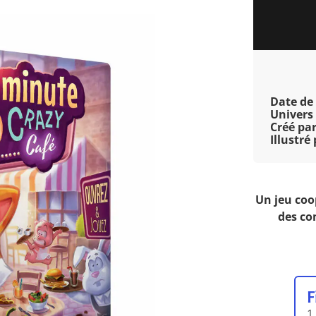
Date de 
Univers 
Créé par
Illustré 
Un jeu coo
des co
F
1