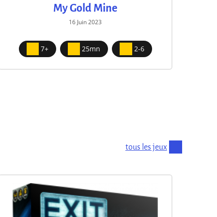
My Gold Mine
16 Juin 2023
7+
25mn
2-6
tous les jeux