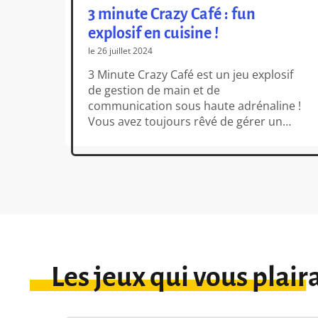
3 minute Crazy Café : fun
explosif en cuisine !
le 26 juillet 2024
3 Minute Crazy Café est un jeu explosif
de gestion de main et de
communication sous haute adrénaline !
Vous avez toujours rêvé de gérer un
food truck ou un snack de plage, de
vous hurler dessus et d’avoir des
montées de stress devant la liste des
commandes qui s’allonge ? Alors pas de
question […]
Les jeux qui vous plair