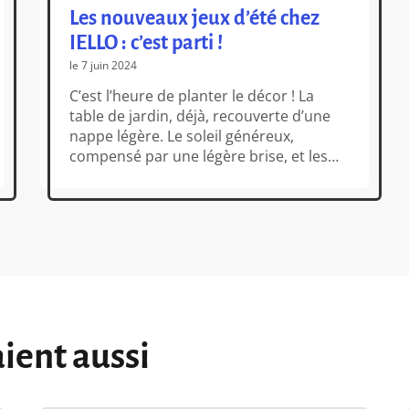
Les nouveaux jeux d’été chez
IELLO : c’est parti !
le 7 juin 2024
C’est l’heure de planter le décor ! La
table de jardin, déjà, recouverte d’une
nappe légère. Le soleil généreux,
compensé par une légère brise, et les
cigales qui font tsicsicsicsicsicsicsic en
arrière-plan. Autour de vous, des rires
épars, contagieux, alors que des
« ploufs » sonores résonnent à
intervalles réguliers. Du mouvement
autour de la table ? Juste […]
aient aussi