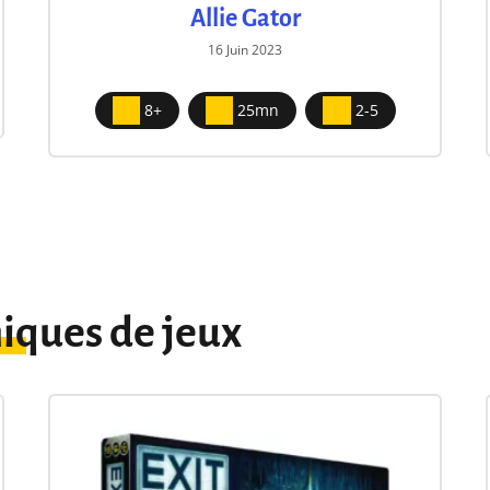
Allie Gator
16 Juin 2023
8+
25mn
2-5
iques de jeux