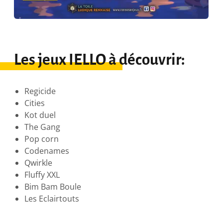
Les jeux IELLO à découvrir:
Regicide
Cities
Kot duel
The Gang
Pop corn
Codenames
Qwirkle
Fluffy XXL
Bim Bam Boule
Les Eclairtouts