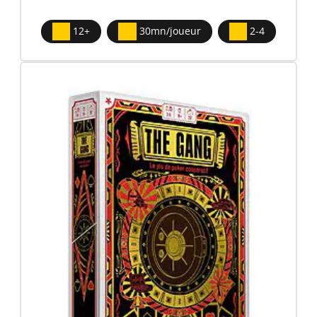
12+
30mn/joueur
2-4