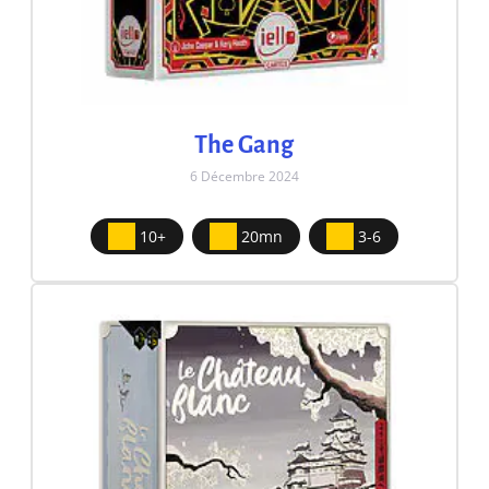
The Gang
6 Décembre 2024
10+
20mn
3-6