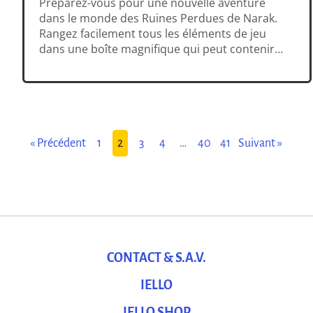
Préparez-vous pour une nouvelle aventure
dans le monde des Ruines Perdues de Narak.
Rangez facilement tous les éléments de jeu
dans une boîte magnifique qui peut contenir
tout le nécessaire pour voyager dans les
jungles luxuriantes et les vastes plaines de
Narak… Et profitez-en pour explorer de
nouvelles régions et de nouveaux temples.
Tout découvrir […]
« Précédent
1
2
3
4
…
40
41
Suivant »
CONTACT & S.A.V.
IELLO
IELLO SHOP