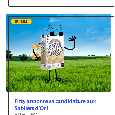
et le FIJ, et s’installe déjà sur vos tables de jeux
! Pour en savoir plus, on a posé quelques
questions à Guillaume, Chef de projet IELLO
[…]
ÉPINGLÉ
Fifty annonce sa candidature aux
Sabliers d’Or !
le 28 mars 2025