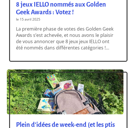
8 jeux IELLO nommés aux Golden
Geek Awards : Votez !
le 15 avril 2025
La première phase de votes des Golden Geek
Awards s’est achevée, et nous avons le plaisir
de vous annoncer que 8 jeux jeux IELLO ont
été nommés dans différentes catégories !
Nous vous invitons évidemment à les
découvrir (et à voter pour eux sur le site
boardgamegeek). Le site Board Game Geek est
la référence […]
Plein d’idées de week-end (et les ptis