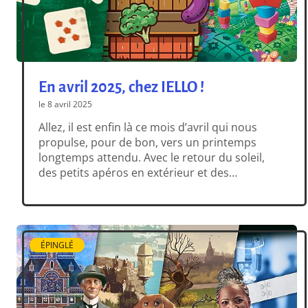
En avril 2025, chez IELLO !
le 8 avril 2025
Allez, il est enfin là ce mois d’avril qui nous
propulse, pour de bon, vers un printemps
longtemps attendu. Avec le retour du soleil,
des petits apéros en extérieur et des
barbecues de bon aloi… entre deux averses
comme il se doit ! Mais puisque nous voilà
tous dehors, pourquoi ne pas profiter de nos
[…]
ÉPINGLÉ