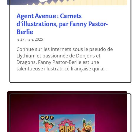
Agent Avenue : Carnets
d’illustrations, par Fanny Pastor-
Berlie
le 27 mars 2025
Connue sur les internets sous le pseudo de
Llythium et passionnée de Donjons et
Dragons, Fanny Pastor-Berlie est une
talentueuse illustratrice française qui a
travaillé dans de nombreux domaines, dont le
jeu vidéo. Si son rêve d’enfance était de
devenir skieuse professionnelle, le destin (une
flèche dans le genou tirée par un gobelin
revanchard) l’a […]