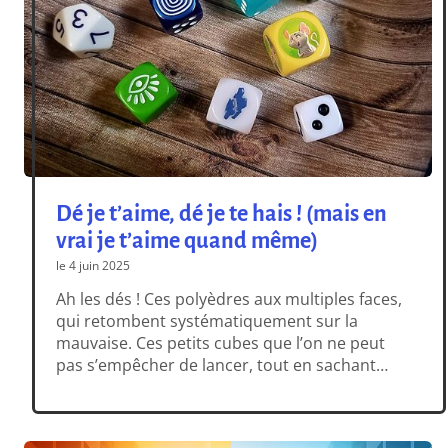
Dé je t’aime, dé je te hais ! (mais en
vrai je t’aime quand même)
le 4 juin 2025
Ah les dés ! Ces polyèdres aux multiples faces,
qui retombent systématiquement sur la
mauvaise. Ces petits cubes que l’on ne peut
pas s’empêcher de lancer, tout en sachant
qu’ils ne manqueront pas de décevoir à la
première occasion. Ces vaines tentatives de
corriger le chaos du monde d’un simple coup