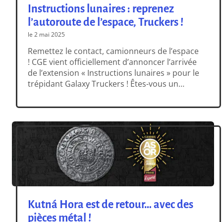
Instructions lunaires : reprenez
l’autoroute de l’espace, Truckers !
le 2 mai 2025
Remettez le contact, camionneurs de l’espace
! CGE vient officiellement d’annoncer l’arrivée
de l’extension « Instructions lunaires » pour le
trépidant Galaxy Truckers ! Êtes-vous un
pionnier intrépide ou peut-être un casse-cou
invétéré ? Si tel est le cas, Corp Incorporated
vous invite à… faire quoi ? Encore plus de
transport routier ! Mais c’est lunaire ! […]
Kutná Hora est de retour… avec des
pièces métal !