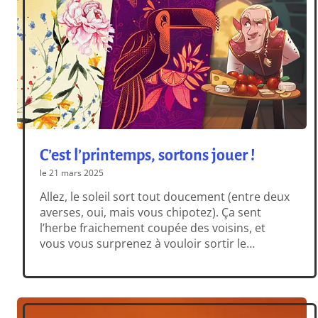
C’est l’printemps, sortons jouer !
le 21 mars 2025
Allez, le soleil sort tout doucement (entre deux
averses, oui, mais vous chipotez). Ça sent
l’herbe fraichement coupée des voisins, et
vous vous surprenez à vouloir sortir le
barbecue de l’abri de jardin. Le moment est
clairement venu de sortir les tables pour un
premier apéro ludique… mais avec la
possibilité de rentrer fissa à l’intérieur […]