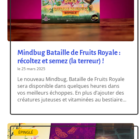
Mindbug Bataille de Fruits Royale :
récoltez et semez (la terreur) !
le 25 mars 2025
Le nouveau Mindbug, Bataille de Fruits Royale
sera disponible dans quelques heures dans
vos meilleurs échoppes. En plus d’ajouter des
créatures juteuses et vitaminées au bestiaire
de Mindbug et Mindbug Suprême, cette
nouvelle fournée de monstres énervés vous
propose aussi deux nouvelles mécaniques de
jeu, particulièrement taquines. On vous dit
ÉPINGLÉ
tout juste ici ! Des […]