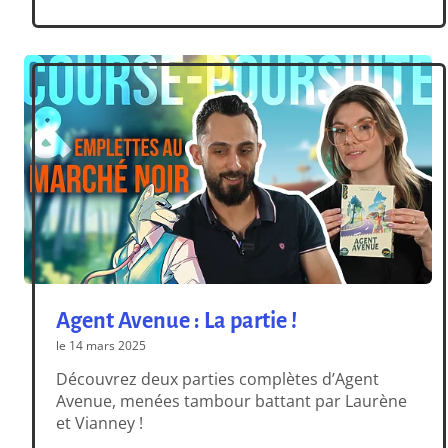
totalement inédits ! En solo ou à plusieurs,
jouez à votre rythme ! La grande force de cette
appli Codenames, c’est bien entendu sa
capacité à s’adapter […]
Agent Avenue : La partie !
le 14 mars 2025
Découvrez deux parties complètes d’Agent
Avenue, menées tambour battant par Laurène
et Vianney !