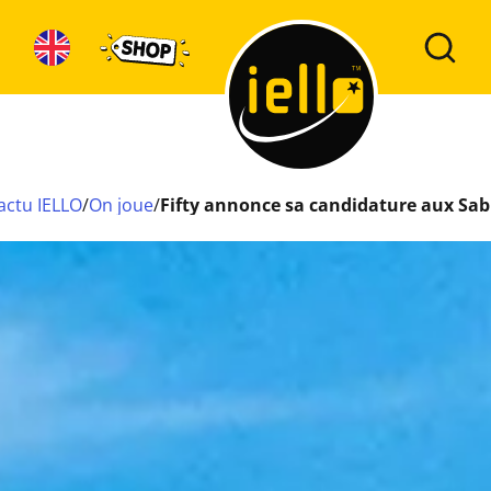
’Or !
’actu IELLO
/
On joue
/
Fifty annonce sa candidature aux Sabl