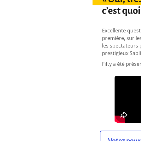
c’est quoi
Excellente quest
première, sur l
les spectateurs 
prestigieux Sabli
Fifty a été prése
Votez pour 