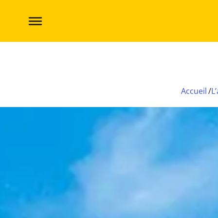
Fifty annonce sa candidature aux Sabliers d
Accueil
/
L