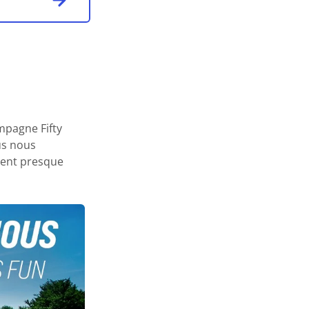
mpagne Fifty
us nous
ment presque