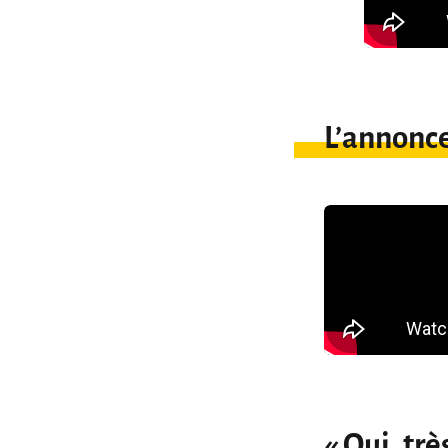
L’annonc
« Oui, trè