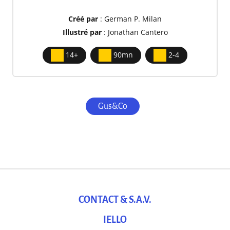
Créé par
: German P. Milan
Illustré par
: Jonathan Cantero
14+
90mn
2-4
Gus&Co
CONTACT & S.A.V.
IELLO