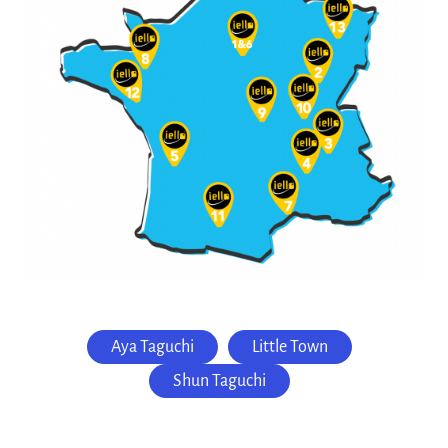
Aya Taguchi
Little Town
Shun Taguchi