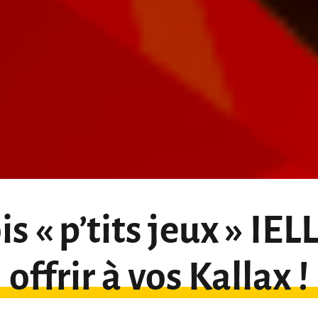
is « p’tits jeux » IEL
offrir à vos Kallax !