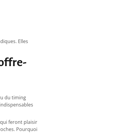
diques. Elles
offre-
vu du timing
 indispensables
qui feront plaisir
 proches. Pourquoi