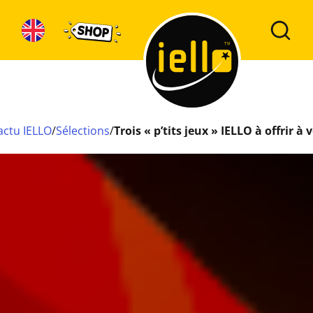
lax !
’actu IELLO
/
Sélections
/
Trois « p’tits jeux » IELLO à offrir à 