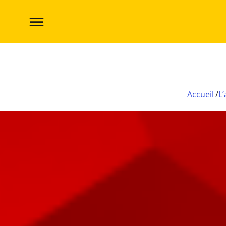
Trois « p’tits jeux » IELLO à offrir à vos Kal
Accueil
/
L