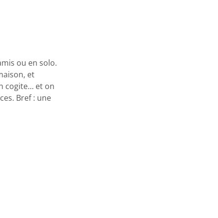
amis ou en solo.
maison, et
on cogite… et on
ces. Bref : une