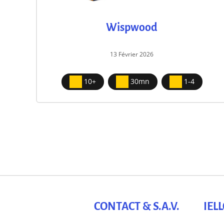
Wispwood
13 Février 2026
10+
30mn
1-4
CONTACT & S.A.V.
IEL