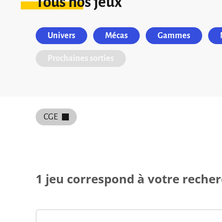
Tous nos jeux
Univers
Mécas
Gammes
Prochaines sorties
CGE
1 jeu correspond à votre reche