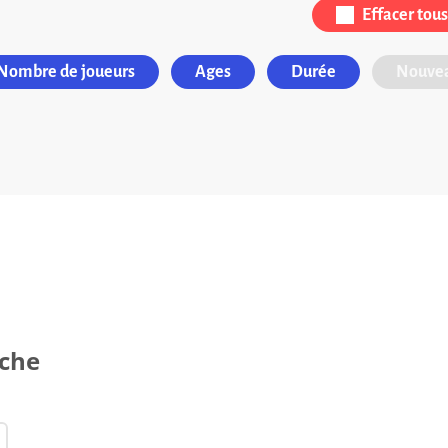
Effacer tous 
Nombre de joueurs
Ages
Durée
Nouvea
rche