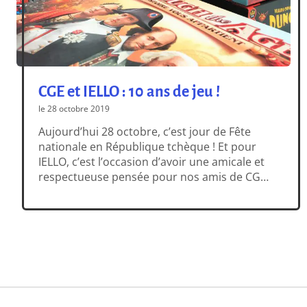
CGE et IELLO : 10 ans de jeu !
le 28 octobre 2019
Aujourd’hui 28 octobre, c’est jour de Fête
nationale en République tchèque ! Et pour
IELLO, c’est l’occasion d’avoir une amicale et
respectueuse pensée pour nos amis de CGE,
un partenaire privilégié avec lequel nous
collaborons depuis maintenant… dix ans !
Czech Games Edition (CGE), c’est donc un
groupe de passionnés de jeu de société, qui
s’est formé […]