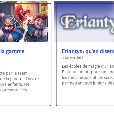
r la gamme
Eriantys : qu’en disent
le 26 avril 2023
Les écoles de magie d’Erian
Plateau Junior, pour une be
cté par la team
les mécaniques et les sensa
es de la gamme Ouvrez
permettant aux Juniors de (
eurs enfants. Ne
majorité et de contrôle de
s présente ces
système […]
e vendredi dans vos